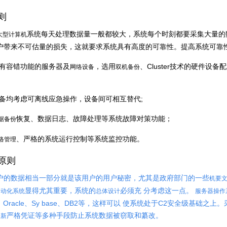
则
系统每天处理数据量一般都较大，系统每个时刻都要采集大量的
大型计算机
户带来不可估量的损失，这就要求系统具有高度的可靠性。提高系统可靠
具有容错功能的服务器及
，选用
、Cluster技术的硬件
网络设备
双机备份
设备均考虑可离线应急操作，设备间可相互替代;
恢复、数据日志、故障处理等系统故障对策功能；
据备份
、严格的系统运行控制等系统监控功能。
络管理
原则
户的数据相当一部分就是该用户的用户秘密，尤其是政府部门的一些
机要
显得尤其重要，系统的
必须充 分考虑这一点。
自动化系统
总体设计
服务器操作
rmix、Oracle、Sy base、DB2等，这样可以 使系统处于C2安全级
严格凭证等多种手段防止系统数据被窃取和纂改。
更新