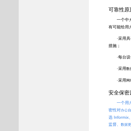
可靠性原
一个中
有可能给用
·采用
措施；
·每台
·采用
数
·采用
网
安全保密
一个用
密性对
办公
选 Info
监督、
数据