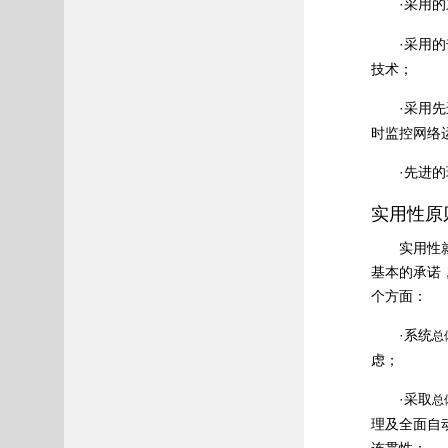
·采用的
·采用的
技术；
·采用
时监控网络
·先进
实用性原
实用性
基本的承诺
个方面：
·系统
总
虑；
·采取
总
理及全面自