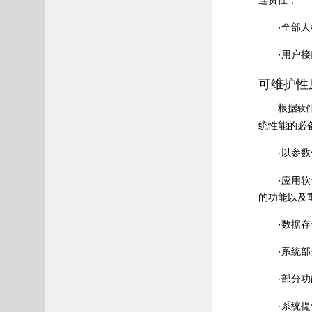
连贯性；
·全部
·用户
可维护性
根据
软
统性能的必
·以参
·应用
的功能以及
·数据
·系统
·部分
·系统