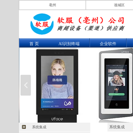
亳州
谯城区
首 页
AI识别终端
企业软件
系统集成
系统集成