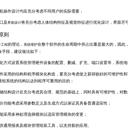
人机操作设计均应充分考虑不同用户的实际需要；
接口及
将充分考虑人体结构特征及视觉特征进行优化设计，界面尽
界面设计
原则
的理论，
在整个软件的生命周期中所占比重是最大的，因此
件工程
系统维护
备手段，建议做法如下：
数化方式设置系统管理硬件设备的配置、删减、扩充、端口设置等，系统地
软件采用的结构和程序模块化构造，要充分考虑使之获得较好的可维护性和
重组系统的结构以达到程序可重用的目的；
存储结构设计在充分考虑其合理、规范的基础上，同时具有可维护性，对数
部分功能考虑采用参数定义及生成方式以保证其具备普通适应性；
功能采用多神处理选择模块以适应管理模块的变更；
提供通用报表及模块管理组装工具，以支持新的应用。