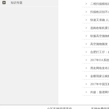
知识专题
>
二维扫描模组
>
扫描枪识别不
>
快速又准确 人
>
选购收银机要
>
软服高空抛物
>
高空抛物频发
>
合肥打工仔：
>
2017年OA
>
用友网络发布20
>
金蝶我家云赋
>
2017年中国
>
外媒：脸谱网
小区车辆管理系统
车辆收费管